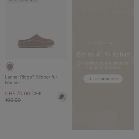
SOMMER SALE
Bis zu 40 % Rabatt
Die beliebtesten Modelle
sind jetzt im Sale.
Lanner Ridge™ Slipper für
JETZT SHOPPEN
Männer
Sale price:
Regular price:
CHF 70.00
CHF
100.00