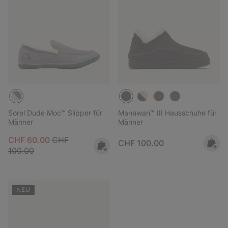
Sorel Dude Moc™ Slipper für
Manawan™ III Hausschuhe für
Männer
Männer
Sale price:
Regular price:
CHF 60.00
CHF
Regular price:
CHF 100.00
100.00
NEU