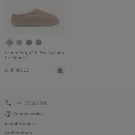
Lanner Ridge™ III Hausschuhe
für Männer
Regular price:
CHF 95.00
(+)41315280898
Kundenservice
Kontaktformular
Größentabelle