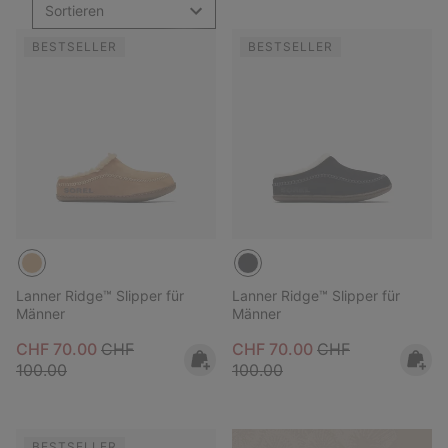
Sortieren
BESTSELLER
BESTSELLER
Lanner Ridge™ Slipper für
Lanner Ridge™ Slipper für
Männer
Männer
Sale price:
Regular price:
Sale price:
Regular price:
CHF 70.00
CHF
CHF 70.00
CHF
100.00
100.00
BESTSELLER