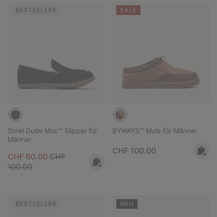
BESTSELLER
SALE
Sorel Dude Moc™ Slipper für
BYWAYS™ Mule für Männer
Männer
Regular price:
CHF 100.00
Sale price:
Regular price:
CHF 60.00
CHF
100.00
BESTSELLER
NEU