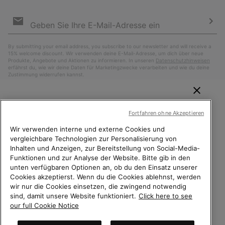
Newsletter-
Anmeldung
Abo
By submitting your email address, you subscribe to our newsletter and will receive a
15% welcome discount. Wir verwenden deine E-Mail-Adresse, um dich über neue
Produkte, Angebote und Aktionen zu informieren. In unseren
Datenschutzhinweisen
erfährst du, wie wir deine Daten für Marketingzwecke verarbeiten und wie du deine
Zustimmung widerrufen kannst.
WILLKOMMEN BEI SOREL.
Fortfahren ohne Akzeptieren
BITTE WÄHLEN SIE IHR
LIEFERLAND.
Wir verwenden interne und externe Cookies und
vergleichbare Technologien zur Personalisierung von
Inhalten und Anzeigen, zur Bereitstellung von Social-Media-
Online-Einkauf verfügbar
Funktionen und zur Analyse der Website. Bitte gib in den
unten verfügbaren Optionen an, ob du den Einsatz unserer
Schweiz (Deutsch)
|
English ›
|
français ›
|
italiano ›
United States
Online-
Cookies akzeptierst. Wenn du die Cookies ablehnst, werden
Einkauf
wir nur die Cookies einsetzen, die zwingend notwendig
©
2026
Columbia Sportswear Company. Avenue des Morgines, 12 1213
sind, damit unsere Website funktioniert.
Click here to see
Petit-Lancy Switzerland. Alle Rechte vorbehalten.
verfügb
Switzerland-English
our full Cookie Notice
Datenschutz
Nutzungsbedingungen
Switzerland-Deutsch