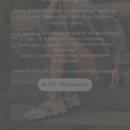
Melde dich an und erfahre vor allen anderen von neuen
Styles sowie Aktionen und sichere dir die folgenden
exklusiven Vorteile:
Kostenloser Versand für alle Bestellungen
local_shipping
15 % Rabatt an deinem Geburtstag
cake
15 % Rabatt auf Ihre erste
workspace_premium
Bestellung*
Zugang zu exklusiven Sale-Angeboten
loyalty
für Mitglieder
*Wenn du 120 CHF für nicht reduzierte Artikel ausgibst.
JETZT TEILNEHMEN