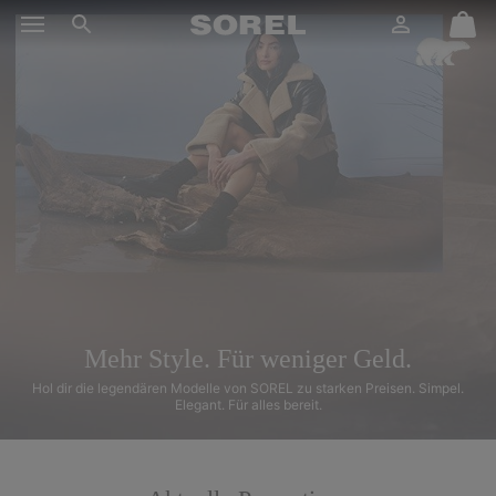
SOREL
Anmelden
Mini
Suche
Cart
SKIP
TO
CONTENT
SKIP
TO
MAIN
NAV
SKIP
TO
SEARCH
Mehr Style.
Für weniger Geld.
Hol dir die legendären Modelle von SOREL zu starken Preisen.
Simpel.
Elegant. Für alles bereit.