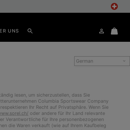
ER UNS
Anmelden
Mini
Suche
Cart
German
ändig lesen, um sicherzustellen, dass Sie
 Mutterunternehmen Columbia Sportswear Company
respektieren Ihr Recht auf Privatsphäre. Wenn Sie
www.sorel.ch/
oder andere für Ihr Land relevante
t der Verantwortliche für Ihre personenbezogenen
nen die Waren verkauft (wie auf Ihrem Kaufbeleg