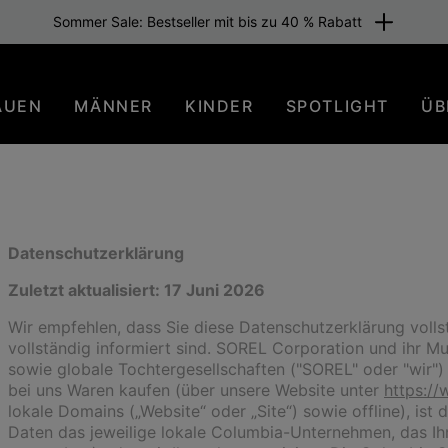
Kostenloser versand für mitglieder
AUEN
MÄNNER
KINDER
SPOTLIGHT
ÜB
Datenschutzerklärung
Zuletzt aktualisiert: 17 Juni 2026
Wir empfehlen, dass Sie diese Datenschutzerklärung vollst
vollständig informiert sind. SOREL Corporation und ihr
sowie globale Tochtergesellschaften ("SOREL" oder "wir") 
bei uns Waren kaufen (über unsere Website unter
https://
lokale Domains („Website“ oder „Site“) sowie offline), is
Daten das jeweilige lokale Columbia-Unternehmen, das Ih