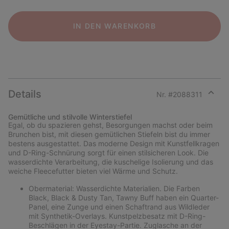
IN DEN WARENKORB
Details
Nr. #
2088311
Expan
or
Gemütliche und stilvolle Winterstiefel
collap
Egal, ob du spazieren gehst, Besorgungen machst oder beim
sectio
Brunchen bist, mit diesen gemütlichen Stiefeln bist du immer
bestens ausgestattet. Das moderne Design mit Kunstfellkragen
und D-Ring-Schnürung sorgt für einen stilsicheren Look. Die
wasserdichte Verarbeitung, die kuschelige Isolierung und das
weiche Fleecefutter bieten viel Wärme und Schutz.
Obermaterial: Wasserdichte Materialien. Die Farben
Black, Black & Dusty Tan, Tawny Buff haben ein Quarter-
Panel, eine Zunge und einen Schaftrand aus Wildleder
mit Synthetik-Overlays. Kunstpelzbesatz mit D-Ring-
Beschlägen in der Eyestay-Partie. Zuglasche an der