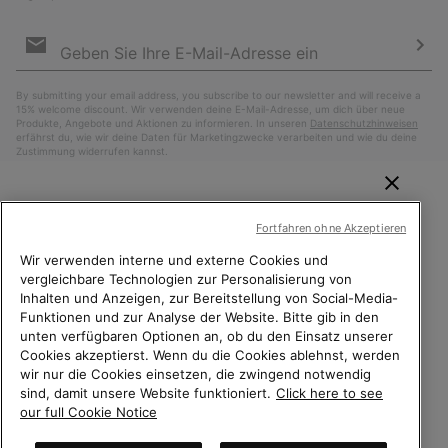
Newsletter-
Anmeldung
Abo
By submitting your email address, you subscribe to our newsletter and will receive a
15% welcome discount. Wir verwenden deine E-Mail-Adresse, um dich über neue
Produkte, Angebote und Aktionen zu informieren. In unseren
Datenschutzhinweisen
erfährst du, wie wir deine Daten für Marketingzwecke verarbeiten und wie du deine
Zustimmung widerrufen kannst.
WILLKOMMEN BEI SOREL.
Fortfahren ohne Akzeptieren
BITTE WÄHLEN SIE IHR
LIEFERLAND.
Wir verwenden interne und externe Cookies und
vergleichbare Technologien zur Personalisierung von
Inhalten und Anzeigen, zur Bereitstellung von Social-Media-
Online-Einkauf verfügbar
Funktionen und zur Analyse der Website. Bitte gib in den
unten verfügbaren Optionen an, ob du den Einsatz unserer
Schweiz (Deutsch)
|
English ›
|
français ›
|
italiano ›
United States
Online-
Cookies akzeptierst. Wenn du die Cookies ablehnst, werden
Einkauf
wir nur die Cookies einsetzen, die zwingend notwendig
©
2026
Columbia Sportswear Company. Avenue des Morgines, 12 1213
sind, damit unsere Website funktioniert.
Click here to see
Petit-Lancy Switzerland. Alle Rechte vorbehalten.
verfügb
Switzerland-English
our full Cookie Notice
Datenschutz
Nutzungsbedingungen