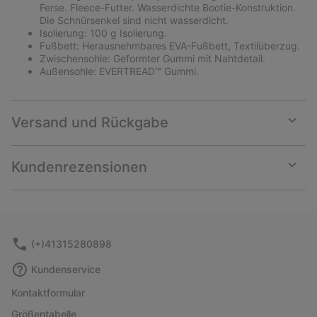
Ferse. Fleece-Futter. Wasserdichte Bootie-Konstruktion.
Die Schnürsenkel sind nicht wasserdicht.
Isolierung: 100 g Isolierung.
Fußbett: Herausnehmbares EVA-Fußbett, Textilüberzug.
Zwischensohle: Geformter Gummi mit Nahtdetail.
Außensohle: EVERTREAD™ Gummi.
Versand und Rückgabe
Expan
or
collap
Kundenrezensionen
sectio
Expan
or
collap
sectio
(+)41315280898
Kundenservice
Kontaktformular
Größentabelle