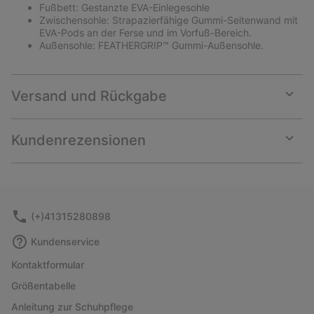
Fußbett: Gestanzte EVA-Einlegesohle
Zwischensohle: Strapazierfähige Gummi-Seitenwand mit
EVA-Pods an der Ferse und im Vorfuß-Bereich.
Außensohle: FEATHERGRIP™ Gummi-Außensohle.
Versand und Rückgabe
Expan
or
collap
Kundenrezensionen
sectio
Expan
or
collap
sectio
(+)41315280898
Kundenservice
Kontaktformular
Größentabelle
Anleitung zur Schuhpflege