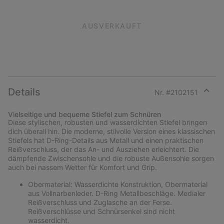
AUSVERKAUFT
Details
Nr. #
2102151
Expan
or
Vielseitige und bequeme Stiefel zum Schnüren
collap
Diese stylischen, robusten und wasserdichten Stiefel bringen
sectio
dich überall hin. Die moderne, stilvolle Version eines klassischen
Stiefels hat D-Ring-Details aus Metall und einen praktischen
Reißverschluss, der das An- und Ausziehen erleichtert. Die
dämpfende Zwischensohle und die robuste Außensohle sorgen
auch bei nassem Wetter für Komfort und Grip.
Obermaterial: Wasserdichte Konstruktion, Obermaterial
aus Vollnarbenleder. D-Ring Metallbeschläge. Medialer
Reißverschluss und Zuglasche an der Ferse.
Reißverschlüsse und Schnürsenkel sind nicht
wasserdicht.