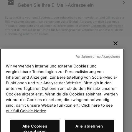
Anmeldung
Abo
By submitting your email address, you subscribe to our newsletter and will receive a
15% welcome discount. Wir verwenden deine E-Mail-Adresse, um dich über neue
Produkte, Angebote und Aktionen zu informieren. In unseren
Datenschutzhinweisen
erfährst du, wie wir deine Daten für Marketingzwecke verarbeiten und wie du deine
Zustimmung widerrufen kannst.
WILLKOMMEN BEI SOREL.
Fortfahren ohne Akzeptieren
BITTE WÄHLEN SIE IHR
LIEFERLAND.
Wir verwenden interne und externe Cookies und
vergleichbare Technologien zur Personalisierung von
Inhalten und Anzeigen, zur Bereitstellung von Social-Media-
Online-Einkauf verfügbar
Funktionen und zur Analyse der Website. Bitte gib in den
unten verfügbaren Optionen an, ob du den Einsatz unserer
Schweiz (Deutsch)
|
English ›
|
français ›
|
italiano ›
United States
Online-
Cookies akzeptierst. Wenn du die Cookies ablehnst, werden
Einkauf
wir nur die Cookies einsetzen, die zwingend notwendig
©
2026
Columbia Sportswear Company. Avenue des Morgines, 12 1213
sind, damit unsere Website funktioniert.
Click here to see
Petit-Lancy Switzerland. Alle Rechte vorbehalten.
verfügb
Switzerland-English
our full Cookie Notice
Datenschutz
Nutzungsbedingungen
Switzerland-Deutsch
Allgemeine Verkaufsbedingungen
Garantiebestimmungen
Cookies
Alle Cookies
Alle ablehnen
akzeptieren