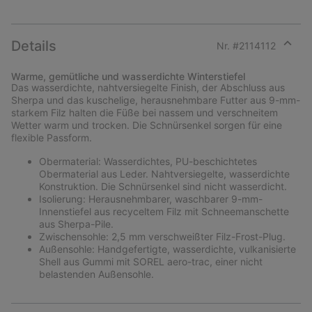
Details
Nr. #
2114112
Expan
or
Warme, gemütliche und wasserdichte Winterstiefel
collap
Das wasserdichte, nahtversiegelte Finish, der Abschluss aus
sectio
Sherpa und das kuschelige, herausnehmbare Futter aus 9-mm-
starkem Filz halten die Füße bei nassem und verschneitem
Wetter warm und trocken. Die Schnürsenkel sorgen für eine
flexible Passform.
Obermaterial: Wasserdichtes, PU-beschichtetes
Obermaterial aus Leder. Nahtversiegelte, wasserdichte
Konstruktion. Die Schnürsenkel sind nicht wasserdicht.
Isolierung: Herausnehmbarer, waschbarer 9-mm-
Innenstiefel aus recyceltem Filz mit Schneemanschette
aus Sherpa-Pile.
Zwischensohle: 2,5 mm verschweißter Filz-Frost-Plug.
Außensohle: Handgefertigte, wasserdichte, vulkanisierte
Shell aus Gummi mit SOREL aero-trac, einer nicht
belastenden Außensohle.