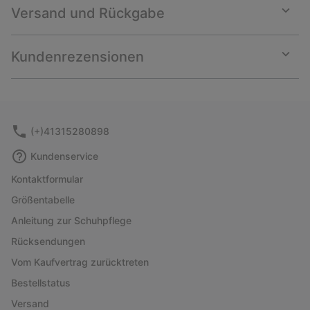
Versand und Rückgabe
Expan
or
collap
Kundenrezensionen
sectio
Expan
or
collap
sectio
(+)41315280898
Kundenservice
Kontaktformular
Größentabelle
Anleitung zur Schuhpflege
Rücksendungen
Vom Kaufvertrag zurücktreten
Bestellstatus
Versand