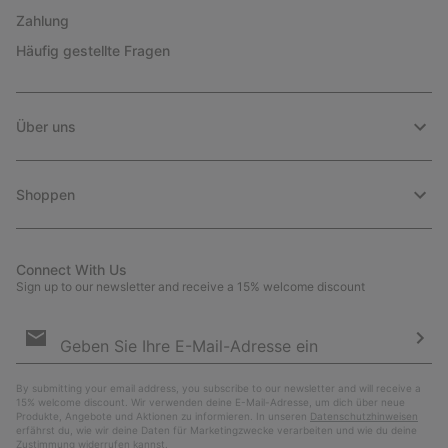
Zahlung
Häufig gestellte Fragen
Über uns
Shoppen
Connect With Us
Sign up to our newsletter and receive a 15% welcome discount
Newsletter-
Anmeldung
Abo
By submitting your email address, you subscribe to our newsletter and will receive a
15% welcome discount. Wir verwenden deine E-Mail-Adresse, um dich über neue
Produkte, Angebote und Aktionen zu informieren. In unseren
Datenschutzhinweisen
erfährst du, wie wir deine Daten für Marketingzwecke verarbeiten und wie du deine
Zustimmung widerrufen kannst.