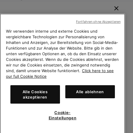
WILLKOMMEN BEI SOREL.
Fortfahren ohne Akzeptieren
BITTE WÄHLEN SIE IHR
LIEFERLAND.
Wir verwenden interne und externe Cookies und
vergleichbare Technologien zur Personalisierung von
Inhalten und Anzeigen, zur Bereitstellung von Social-Media-
Online-Einkauf verfügbar
Funktionen und zur Analyse der Website. Bitte gib in den
unten verfügbaren Optionen an, ob du den Einsatz unserer
Schweiz (Deutsch)
|
English ›
|
français ›
|
italiano ›
United States
Online-
Cookies akzeptierst. Wenn du die Cookies ablehnst, werden
Einkauf
wir nur die Cookies einsetzen, die zwingend notwendig
©
2026
Columbia Sportswear Company. Avenue des Morgines, 12 1213
sind, damit unsere Website funktioniert.
Click here to see
Petit-Lancy Switzerland. Alle Rechte vorbehalten.
verfügb
Switzerland-English
our full Cookie Notice
Datenschutz
Nutzungsbedingungen
Switzerland-Deutsch
Allgemeine Verkaufsbedingungen
Garantiebestimmungen
Cookies
Alle Cookies
Alle ablehnen
akzeptieren
Impressum
Switzerland-Français
Cookie-
Kundenservice: Mo- Fr. 9:00 - 13:00 & 14:00- 18:00 Uhr
Switzerland-Italiano
(+)41315280898
Einstellungen