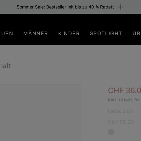
Sommer Sale: Bestseller mit bis zu 40 % Rabatt
AUEN
MÄNNER
KINDER
SPOTLIGHT
ÜB
haft
Sale pric
CHF 36.
Der niedrigste Prei
Farbe:
Black
CHF 55.00