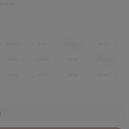
ular price:
F 55.00
40.5 EU
41 EU
41.5 EU
42 EU
43 EU
43.5 EU
44 EU
44.5 EU
46 EU
47 EU
48 EU
49 EU
e