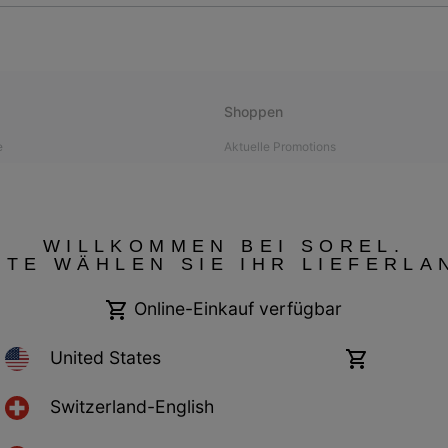
Shoppen
e
Aktuelle Promotions
L
werden
WILLKOMMEN BEI SOREL.
TTE WÄHLEN SIE IHR LIEFERLA
icht konform
Online-Einkauf verfügbar
United States
Online-
Einkauf
verfügbar
Switzerland-English