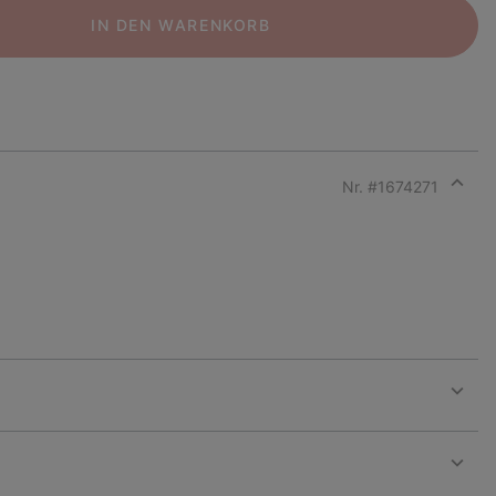
IN DEN WARENKORB
Nr. #
1674271
Expan
or
collap
sectio
Expan
or
collap
sectio
Expan