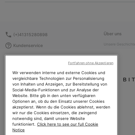
Über uns
(+)41315280898
Unsere Geschicht
Kundenservice
Karriere bei SORE
Kontaktformular
Verantwortung
Fortfahren ohne Akzeptieren
Größentabelle
Affiliate Partner 
Wir verwenden interne und externe Cookies und
Anleitung zur Schuhpflege
vergleichbare Technologien zur Personalisierung
BI
Presse
Rücksendungen
von Inhalten und Anzeigen, zur Bereitstellung von
Barrierefreiheit: N
Social-Media-Funktionen und zur Analyse der
Vom Kaufvertrag zurücktreten
Website. Bitte gib in den unten verfügbaren
Bestellstatus
Optionen an, ob du den Einsatz unserer Cookies
akzeptierst. Wenn du die Cookies ablehnst, werden
Versand
wir nur die Cookies einsetzen, die zwingend
notwendig sind, damit unsere Website
Zahlung
funktioniert.
Click here to see our full Cookie
Häufig gestellte Fragen
Notice