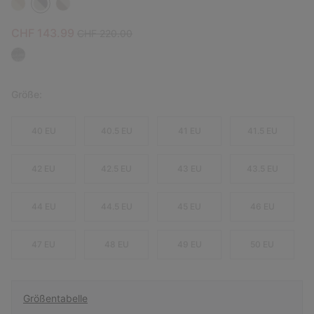
Sale price:
Regular price:
CHF 143.99
CHF 220.00
Größe:
40 EU
40.5 EU
41 EU
41.5 EU
42 EU
42.5 EU
43 EU
43.5 EU
44 EU
44.5 EU
45 EU
46 EU
47 EU
48 EU
49 EU
50 EU
Größentabelle