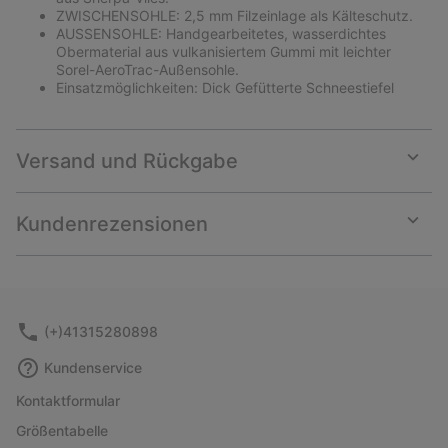
ZWISCHENSOHLE: 2,5 mm Filzeinlage als Kälteschutz.
AUSSENSOHLE: Handgearbeitetes, wasserdichtes
Obermaterial aus vulkanisiertem Gummi mit leichter
Sorel-AeroTrac-Außensohle.
Einsatzmöglichkeiten: Dick Gefütterte Schneestiefel
Versand und Rückgabe
Expan
or
collap
Kundenrezensionen
sectio
Expan
or
collap
sectio
(+)41315280898
Kundenservice
Kontaktformular
Größentabelle