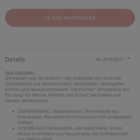
IN DEN WARENKORB
Details
Nr. #
1002871
Expan
or
DAS ORIGINAL
collap
Oft kopiert und nie erreicht – der Kultstiefel von Sorel mit
sectio
Obermaterial aus wasserdichtem Nubukleder, versiegelten
Nähten und herausnehmbarem ThermoPlus™ Innenstiefel aus
Filz sorgt für Wärme, Komfort und Schutz bei kaltem und
nassem Winterwetter.
OBERMATERIAL: Wasserdichtes Obermaterial aus
Nubukleder. Wasserdichte Konstruktion mit versiegelten
Nähten.
ISOLIERUNG: Herausnehm- und waschbarer, 9 mm
dicker Innenstiefel aus Recyclingfilz mit Schneeschaft
aus Sherpa-Vlies.