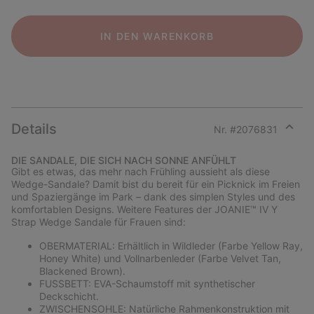
IN DEN WARENKORB
Details
Nr. #
2076831
Expan
or
DIE SANDALE, DIE SICH NACH SONNE ANFÜHLT
collap
Gibt es etwas, das mehr nach Frühling aussieht als diese
sectio
Wedge-Sandale? Damit bist du bereit für ein Picknick im Freien
und Spaziergänge im Park – dank des simplen Styles und des
komfortablen Designs. Weitere Features der JOANIE™ IV Y
Strap Wedge Sandale für Frauen sind:
OBERMATERIAL: Erhältlich in Wildleder (Farbe Yellow Ray,
Honey White) und Vollnarbenleder (Farbe Velvet Tan,
Blackened Brown).
FUSSBETT: EVA-Schaumstoff mit synthetischer
Deckschicht.
ZWISCHENSOHLE: Natürliche Rahmenkonstruktion mit