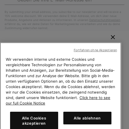
Abo
By submitting your email address, you subscribe to our newsletter and will receive a
15% welcome discount. Wir verwenden deine E-Mail-Adresse, um dich über neue
Produkte, Angebote und Aktionen zu informieren. In unseren
Datenschutzhinweisen
erfährst du, wie wir deine Daten für Marketingzwecke verarbeiten und wie du deine
Zustimmung widerrufen kannst.
WILLKOMMEN BEI SOREL.
Fortfahren ohne Akzeptieren
BITTE WÄHLEN SIE IHR
LIEFERLAND.
Wir verwenden interne und externe Cookies und
vergleichbare Technologien zur Personalisierung von
Inhalten und Anzeigen, zur Bereitstellung von Social-Media-
Online-Einkauf verfügbar
Funktionen und zur Analyse der Website. Bitte gib in den
unten verfügbaren Optionen an, ob du den Einsatz unserer
Schweiz (Deutsch)
|
English ›
|
français ›
|
italiano ›
United States
Online-
Cookies akzeptierst. Wenn du die Cookies ablehnst, werden
Einkauf
wir nur die Cookies einsetzen, die zwingend notwendig
©
2026
Columbia Sportswear Company. Avenue des Morgines, 12 1213
sind, damit unsere Website funktioniert.
Click here to see
Petit-Lancy Switzerland. Alle Rechte vorbehalten.
verfügb
Switzerland-English
our full Cookie Notice
Datenschutz
Nutzungsbedingungen
Switzerland-Deutsch
Allgemeine Verkaufsbedingungen
Garantiebestimmungen
Cookies
Alle Cookies
Alle ablehnen
akzeptieren
Impressum
Switzerland-Français