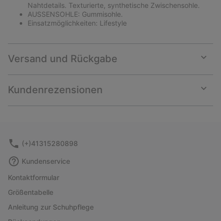
Nahtdetails. Texturierte, synthetische Zwischensohle.
AUSSENSOHLE: Gummisohle.
Einsatzmöglichkeiten: Lifestyle
Versand und Rückgabe
Expan
or
collap
Kundenrezensionen
sectio
Expan
or
collap
sectio
(+)41315280898
Kundenservice
Kontaktformular
Größentabelle
Anleitung zur Schuhpflege